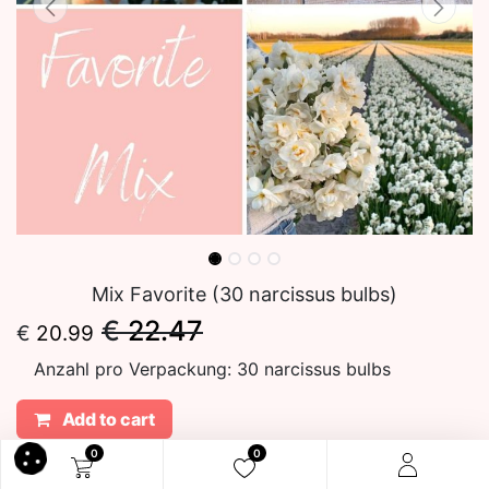
Mix Favorite (30 narcissus bulbs)
€
22.47
€
20.99
Anzahl pro Verpackung:
30 narcissus bulbs
Add to cart
0
0