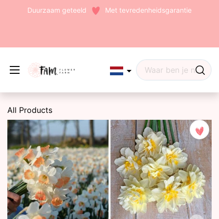
Duurzaam geteeld
Met tevredenheidsgarantie
Edit widget
Share
All Products
(242)