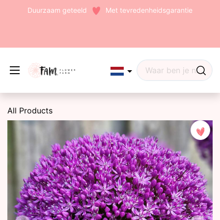
Duurzaam geteeld
Met tevredenheidsgarantie
Edit widget
Share
All Products
(242)