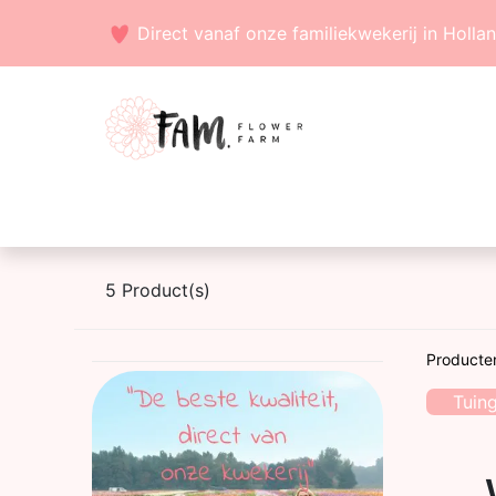
Direct vanaf onze familiekwekerij in Holla
Voorjaarsbollen
Zaden
Zomerbollen
5
Product(s)
Producte
Tuin