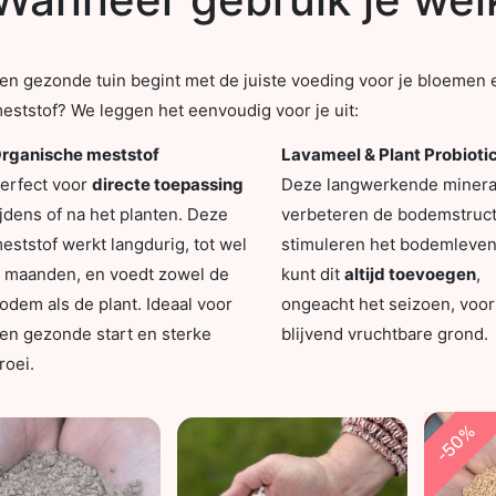
en gezonde tuin begint met de juiste voeding voor je bloemen 
eststof? We leggen het eenvoudig voor je uit:
rganische meststof
Lavameel & Plant Probioti
erfect voor
directe toepassing
Deze langwerkende minera
ijdens of na het planten. Deze
verbeteren de bodemstruct
eststof werkt langdurig, tot wel
stimuleren het bodemleven
 maanden, en voedt zowel de
kunt dit
altijd toevoegen
,
odem als de plant. Ideaal voor
ongeacht het seizoen, voor
en gezonde start en sterke
blijvend vruchtbare grond.
roei.
-50%