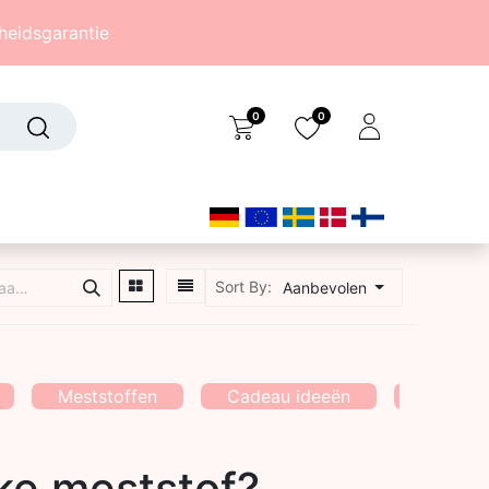
eidsgarantie
0
0
Over ons
Sort By:
Aanbevolen
(242)
Meststoffen
Cadeau ideeën
Vaasjes
ke meststof?