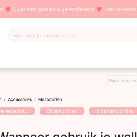
nd
Duurzaam geteeld & gecertificeerd
Met tevredenh
Dahlia's
Accessoires
Bezoek ons
Blog
n
Accessoires
Meststoffen
gereedschap
Bloempotten
Bloemenbordjes
Wanneer gebruik je wel