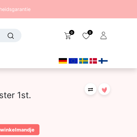
eidsgarantie
0
0
Over ons
(242)
ter 1st.
 winkelmandje