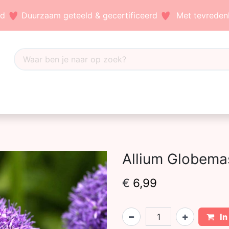
nd
Duurzaam geteeld & gecertificeerd
Met tevredenh
Dahlia's
Accessoires
Bezoek ons
Blog
Allium Globemas
€
6,99
In