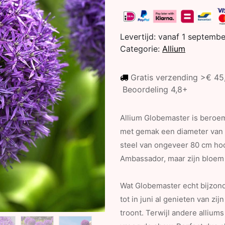
Levertijd:
vanaf 1 septemb
Categorie:
Allium
Gratis verzending >€ 4
Beoordeling 4,8+
Allium Globemaster is beroem
met gemak een diameter van 2
steel van ongeveer 80 cm hoog
Ambassador, maar zijn bloem i
Wat Globemaster echt bijzonde
tot in juni al genieten van zi
troont. Terwijl andere alliums 