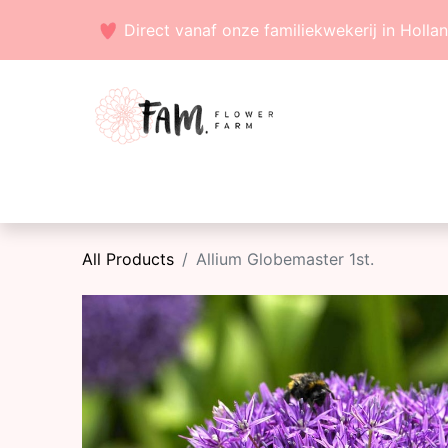
Direct vanaf onze familiekwekerij in Holla
Voorjaarsbollen
Zaden
Zomerbollen
All Products
Allium Globemaster 1st.