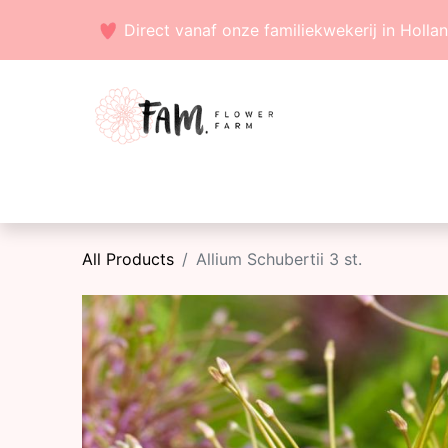
Direct vanaf onze familiekwekerij in Holla
Voorjaarsbollen
Zaden
Zomerbollen
All Products
Allium Schubertii 3 st.