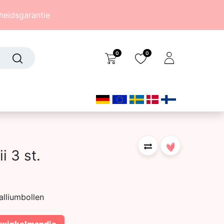
eidsgarantie
0
0
Over ons
(242)
i 3 st.
alliumbollen