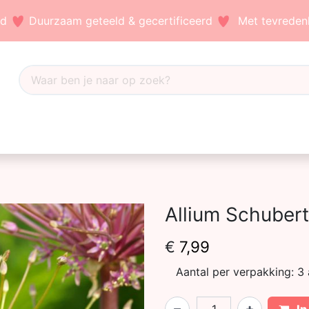
nd
Duurzaam geteeld & gecertificeerd
Met tevredenh
Dahlia's
Accessoires
Bezoek ons
Blog
Allium Schuberti
€
7,99
Aantal per verpakking:
3 