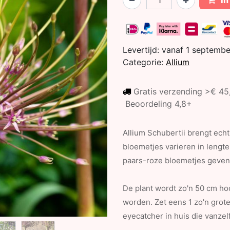
In
Levertijd:
vanaf 1 septemb
Categorie:
Allium
Gratis verzending >€ 4
Beoordeling 4,8+
Allium Schubertii brengt echt
bloemetjes varieren in lengte 
paars-roze bloemetjes geven 
De plant wordt zo'n 50 cm h
worden. Zet eens 1 zo'n grot
eyecatcher in huis die vanzel