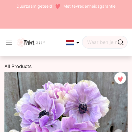
Duurzaam geteeld
Met tevredenheidsgarantie
Edit widget
Share
All Products
(242)