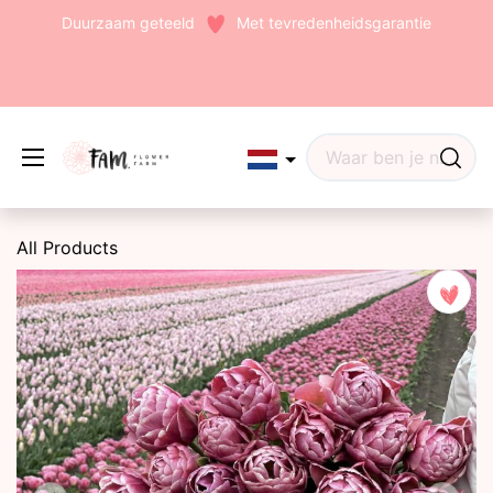
Duurzaam geteeld
Met tevredenheidsgarantie
Edit widget
Share
All Products
(242)