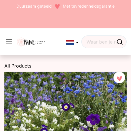
Duurzaam geteeld
Met tevredenheidsgarantie
Edit widget
Share
All Products
(242)