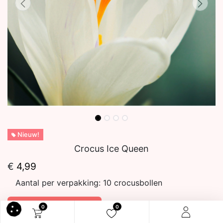
Nieuw!
Crocus Ice Queen
€
4,99
Aantal per verpakking:
10 crocusbollen
In winkelmandje
0
0