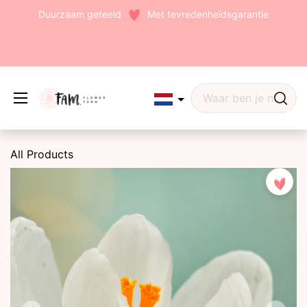
Duurzaam geteeld
Met tevredenheidsgarantie
Edit widget
Share
All Products
(242)