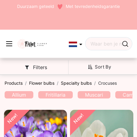
Duurzaam geteeld
Met tevredenheidsgarantie
Edit widget
Share
Sort By
Filters
Products
Flower bulbs
Specialty bulbs
Crocuses
(242)
Allium
Fritillaria
Muscari
Camas
New!
New!