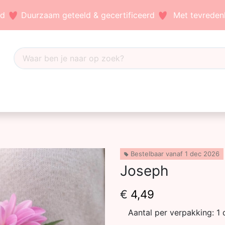
nd
Duurzaam geteeld & gecertificeerd
Met tevredenh
Dahlia's
Accessoires
Bezoek ons
Blog
Bestelbaar vanaf 1 dec 2026
Joseph
€
4,49
Aantal per verpakking:
1 