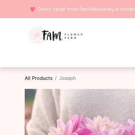
Direct vanaf onze familiekwekerij in Holla
Voorjaarsbollen
Zaden
Zomerbollen
All Products
Joseph