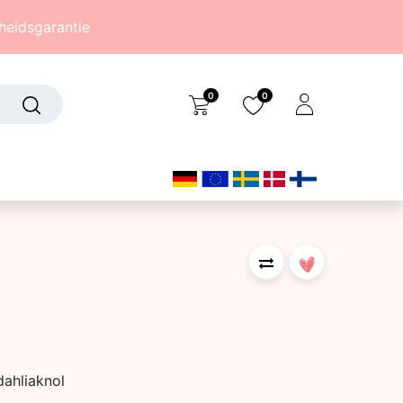
eidsgarantie
0
0
Over ons
(242)
dahliaknol