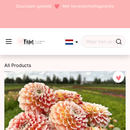
Duurzaam geteeld
Met tevredenheidsgarantie
Edit widget
Share
All Products
(242)