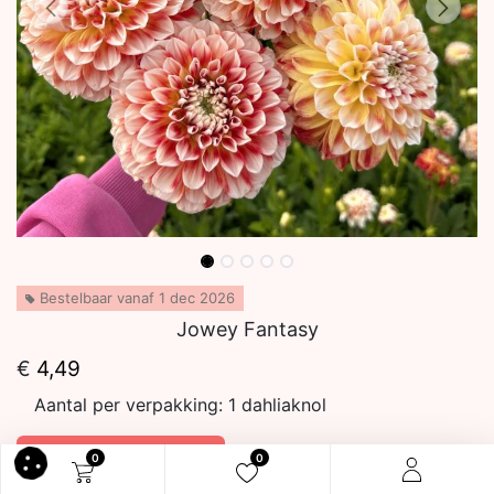
Bestelbaar vanaf 1 dec 2026
Jowey Fantasy
€
4,49
Aantal per verpakking:
1 dahliaknol
In winkelmandje
0
0