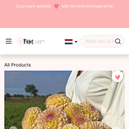
Duurzaam geteeld
Met tevredenheidsgarantie
Edit widget
Share
All Products
(242)