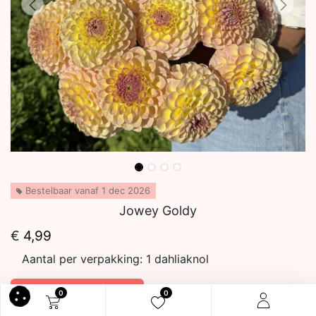
Bestelbaar vanaf 1 dec 2026
Jowey Goldy
€
4,99
Aantal per verpakking:
1 dahliaknol
In winkelmandje
0
0