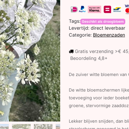
Tags:
Geschikt als droogbloem
Levertijd:
direct leverbaar
Categorie:
Bloemenzaden
Gratis verzending >€ 4
Beoordeling 4,8+
De zuiver witte bloemen van O
De witte bloemschermen lijke
toevoeging voor ieder boeket.
groene, stervormige zaaddoze
Lekker blijven snijden, dan b
straalscherm genoemd in het