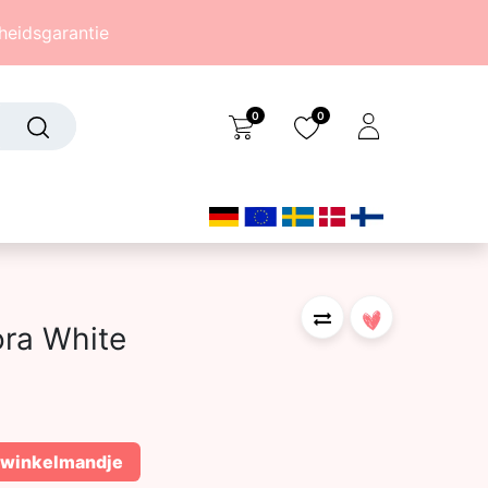
eidsgarantie
0
0
Over ons
(242)
ora White
 winkelmandje