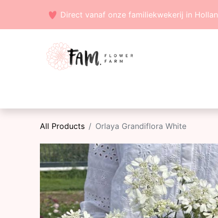
Direct vanaf onze familiekwekerij in Holla
Voorjaarsbollen
Zaden
Zomerbollen
All Products
Orlaya Grandiflora White