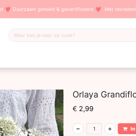
nd
Duurzaam geteeld & gecertificeerd
Met tevredenh
Dahlia's
Accessoires
Bezoek ons
Blog
Orlaya Grandifl
€
2,99
In