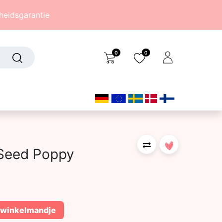
eidsgarantie
0
0
Over ons
(242)
 Seed Poppy
 winkelmandje