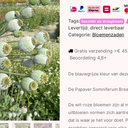
Tags:
,
Geschikt als droogbloem
Levertijd:
direct leverbaar
Categorie:
Bloemenzaden
Gratis verzending >€ 4
Beoordeling 4,8+
De blauwgrijze kleur van dez
De Papaver Somniferum Bread
De wit-roze bloemen zijn al m
uitbloeien vormen zich aantr
dat is waar je het voor doet.
prachtige aanwinst voor elke