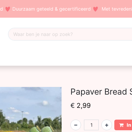
nd
Duurzaam geteeld & gecertificeerd
Met tevredenh
Dahlia's
Accessoires
Bezoek ons
Blog
Papaver Bread
€
2,99
In