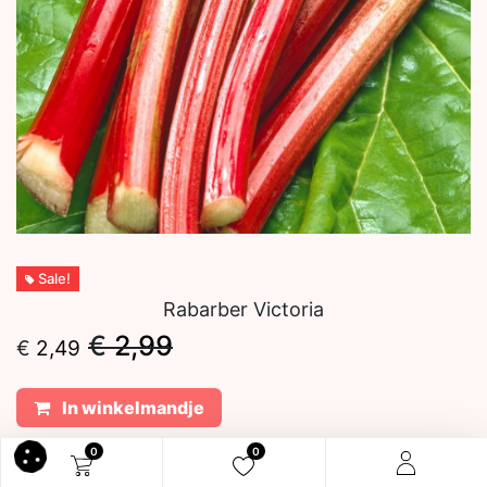
Sale!
Rabarber Victoria
€
2,99
€
2,49
In winkelmandje
0
0