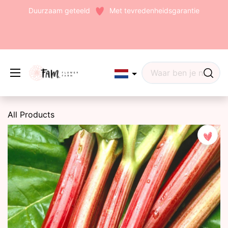
Duurzaam geteeld
Met tevredenheidsgarantie
Edit widget
Share
All Products
(242)