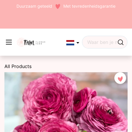
Duurzaam geteeld
Met tevredenheidsgarantie
Edit widget
Share
All Products
(242)