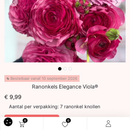
Bestelbaar vanaf 10 september 2026
Ranonkels Elegance Viola®
€
9,99
Aantal per verpakking:
7 ranonkel knollen
In winkelmandje
0
0