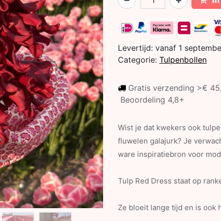
In
Levertijd:
vanaf 1 septemb
Categorie:
Tulpenbollen
Gratis verzending >€ 4
Beoordeling 4,8+
Wist je dat kwekers ook tulp
fluwelen galajurk? Je verwach
ware inspiratiebron voor mo
Tulp Red Dress staat op ranke
Ze bloeit lange tijd en is ook