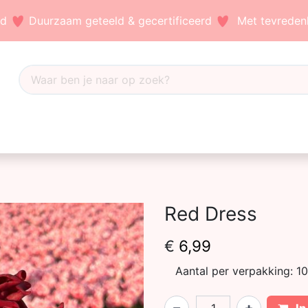
nd
Duurzaam geteeld & gecertificeerd
Met tevredenh
Dahlia's
Accessoires
Bezoek ons
Blog
Red Dress
€
6,99
Aantal per verpakking:
10