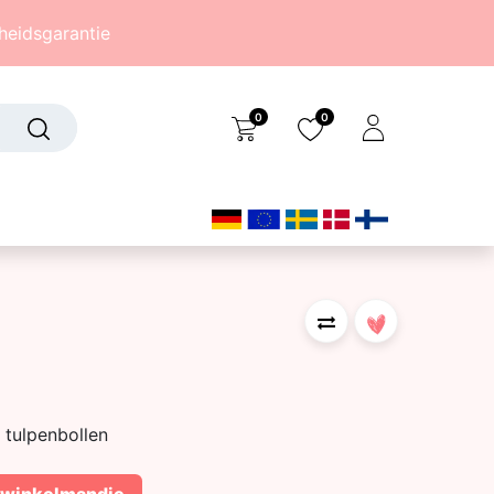
eidsgarantie
0
0
Over ons
(242)
 tulpenbollen