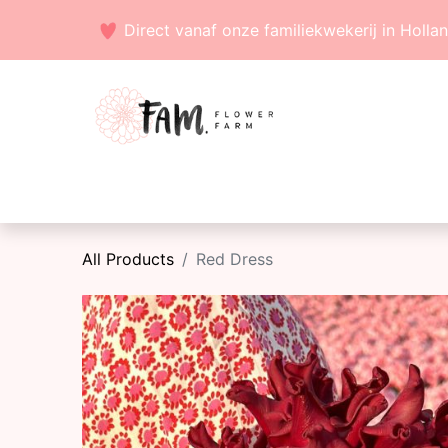
Direct vanaf onze familiekwekerij in Holla
Voorjaarsbollen
Zaden
Zomerbollen
All Products
Red Dress