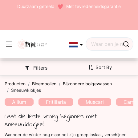
Duurzaam geteeld
Met tevredenheidsgarantie
Edit widget
Share
Sort By
Filters
Producten
Bloembollen
Bijzondere bolgewassen
Sneeuwklokjes
(242)
Allium
Fritillaria
Muscari
Camas
Laat de lente vroeg beginnen met
sneeuwklokjes!
Wanneer de winter nog maar net zijn greep loslaat, verschijnen