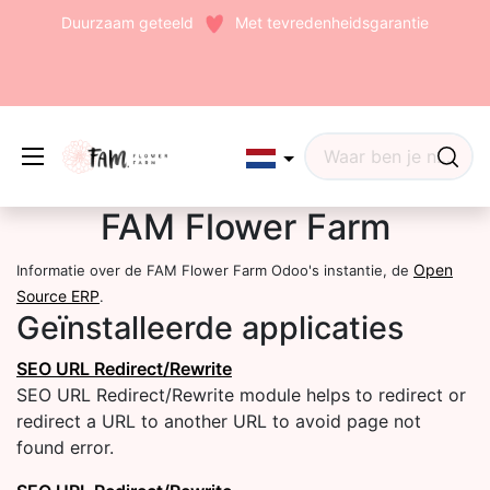
Duurzaam geteeld
Met tevredenheidsgarantie
Edit widget
Share
FAM Flower Farm
Open
Informatie over de FAM Flower Farm Odoo's instantie, de
Source ERP
.
Geïnstalleerde applicaties
(242)
SEO URL Redirect/Rewrite
SEO URL Redirect/Rewrite module helps to redirect or
redirect a URL to another URL to avoid page not
found error.