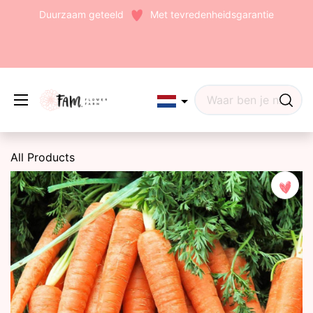
Duurzaam geteeld
Met tevredenheidsgarantie
Edit widget
Share
All Products
(242)