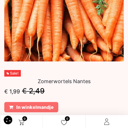
Sale!
Zomerwortels Nantes
€
2,49
€
1,99
In winkelmandje
0
0