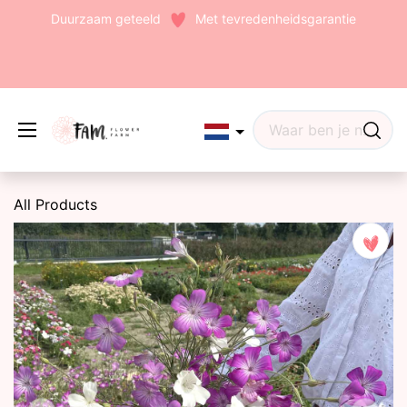
Duurzaam geteeld
Met tevredenheidsgarantie
Edit widget
Share
All Products
(242)