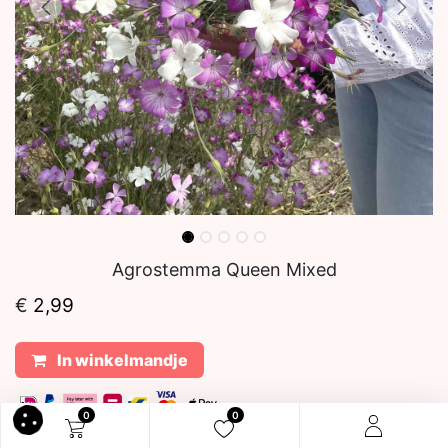
Agrostemma Queen Mixed
€
2,99
In winkelmandje
0
0
Tags:
Makkelijk te groeien