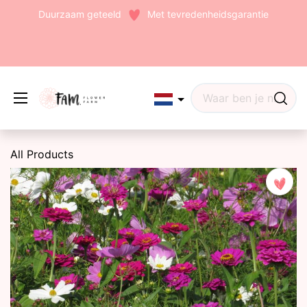
Duurzaam geteeld
Met tevredenheidsgarantie
Edit widget
Share
All Products
(242)