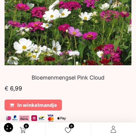
Bloemenmengsel Pink Cloud
€
6,99
In winkelmandje
0
0
Tags: