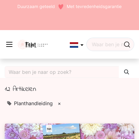
Duurzaam geteeld
Met tevredenheidsgarantie
Edit widget
Share
12 Artikelen
(242)
Planthandleiding
×