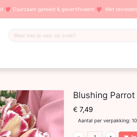
nd
Duurzaam geteeld & gecertificeerd
Met tevredenh
Dahlia's
Accessoires
Bezoek ons
Blog
Blushing Parrot
€
7,49
Aantal per verpakking:
10