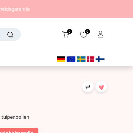
eidsgarantie
0
0
Over ons
(242)
 tulpenbollen