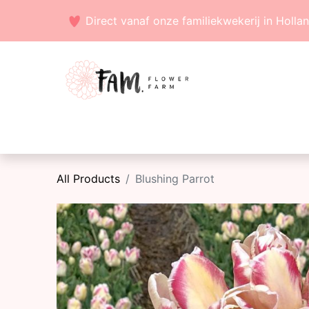
Direct vanaf onze familiekwekerij in Holla
Voorjaarsbollen
Zaden
Zomerbollen
All Products
Blushing Parrot