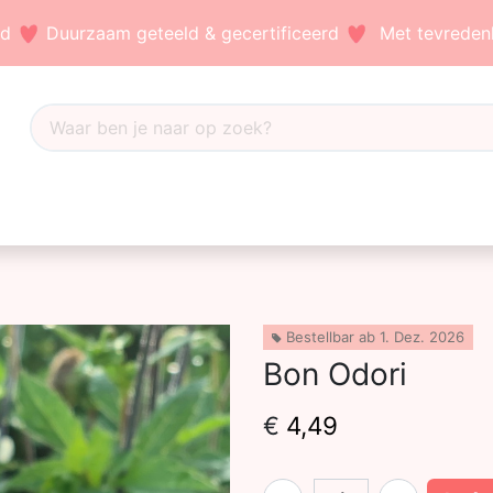
nd
Duurzaam geteeld & gecertificeerd
Met tevredenh
Dahlia's
Accessoires
Bezoek ons
Blog
Bestellbar ab 1. Dez. 2026
Bon Odori
€
4,49