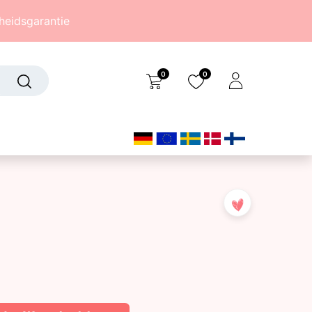
eidsgarantie
0
0
Over ons
(242)