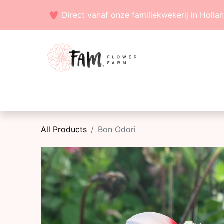
Direct vanaf onze familiekwekerij in Holla
Voorjaarsbollen
Zaden
Zomerbollen
All Products
Bon Odori