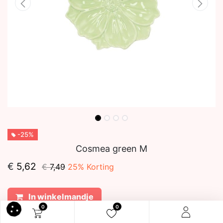
-25%
Cosmea green M
€
5,62
€
7,49
25
% Korting
In winkelmandje
0
0