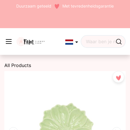
Duurzaam geteeld
Met tevredenheidsgarantie
Edit widget
Share
All Products
(242)