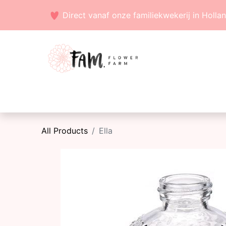
Direct vanaf onze familiekwekerij in Holla
Voorjaarsbollen
Zaden
Zomerbollen
All Products
Ella