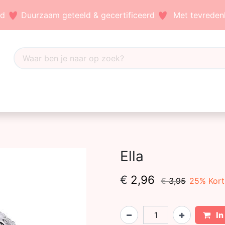
nd
Duurzaam geteeld & gecertificeerd
Met tevredenh
Dahlia's
Accessoires
Bezoek ons
Blog
Ella
€
2,96
€
3,95
25
% Kort
In