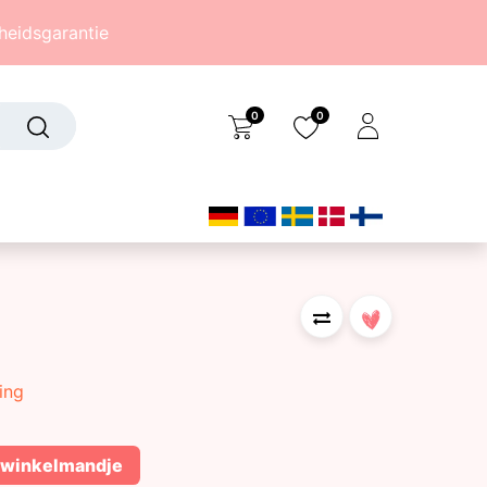
eidsgarantie
0
0
Over ons
(242)
ing
 winkelmandje