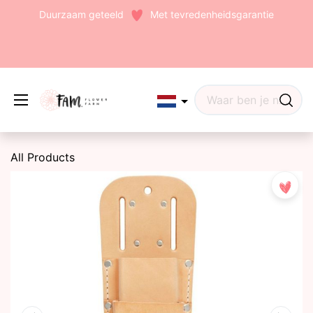
Duurzaam geteeld
Met tevredenheidsgarantie
Edit widget
Share
All Products
(242)