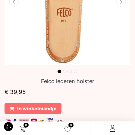
Felco lederen holster
€
39,95
In winkelmandje
0
0
Levertijd:
direct leverbaar