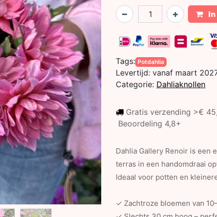
In
Tags:
Potdahlia
Levertijd:
vanaf maart 202
Categorie:
Dahliaknollen
Gratis verzending >€ 4
Beoordeling 4,8+
Dahlia Gallery Renoir is een e
terras in een handomdraai opfle
Ideaal voor potten en kleiner
✓ Zachtroze bloemen van 10
✓ Slechts 30 cm hoog – perfe