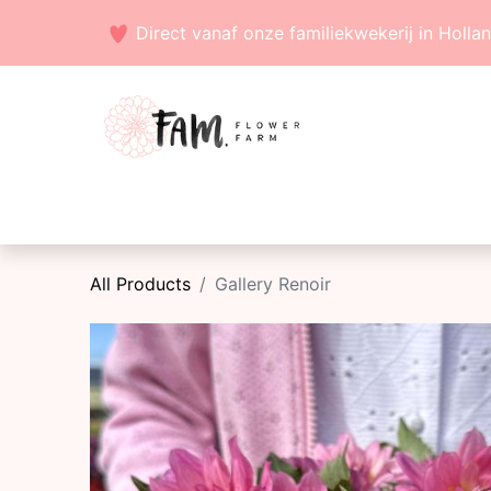
Direct vanaf onze familiekwekerij in Holla
Voorjaarsbollen
Zaden
Zomerbollen
All Products
Gallery Renoir