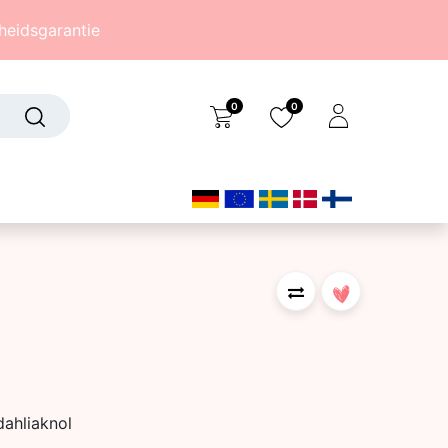
eidsgarantie
0
0
Over ons
(242)
dahliaknol