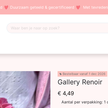
nd
Duurzaam geteeld & gecertificeerd
Met tevredenh
Dahlia's
Accessoires
Bezoek ons
Blog
Bestelbaar vanaf 1 dec 2026
Gallery Renoir
€
4,49
Aantal per verpakking:
1 