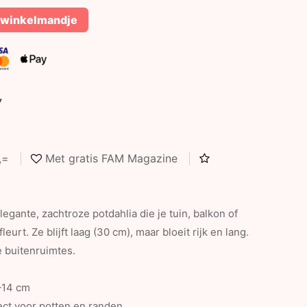
 winkelmandje
7
5,=
Met gratis FAM Magazine
legante, zachtroze potdahlia die je tuin, balkon of
urt. Ze blijft laag (30 cm), maar bloeit rijk en lang.
e buitenruimtes.
–14 cm
ct voor potten en randen