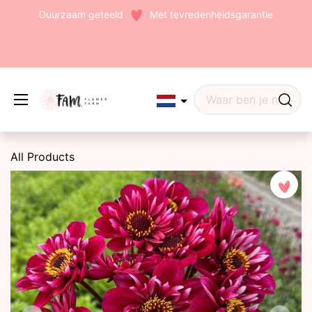
Duurzaam geteeld
Met tevredenheidsgarantie
Edit widget
Share
All Products
(242)