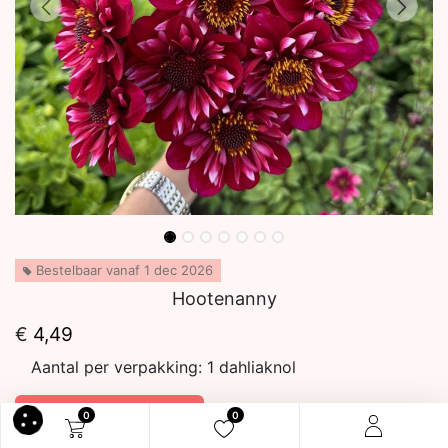
Bestelbaar vanaf 1 dec 2026
Hootenanny
€
4,49
Aantal per verpakking:
1 dahliaknol
In winkelmandje
0
0