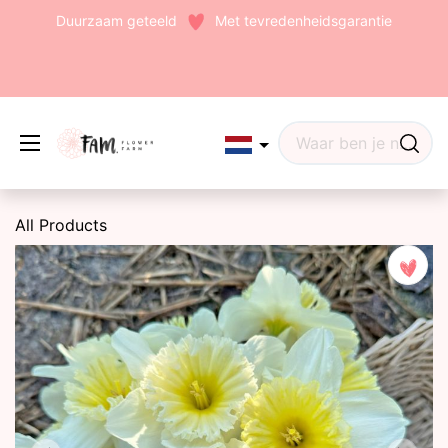
Duurzaam geteeld
Met tevredenheidsgarantie
Edit widget
Share
All Products
(242)