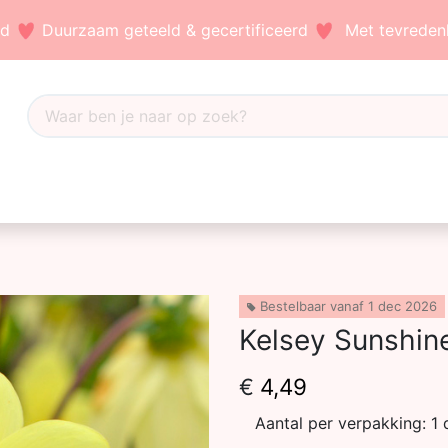
nd
Duurzaam geteeld & gecertificeerd
Met tevredenh
Dahlia's
Accessoires
Bezoek ons
Blog
Bestelbaar vanaf 1 dec 2026
Kelsey Sunshin
€
4,49
Aantal per verpakking:
1 