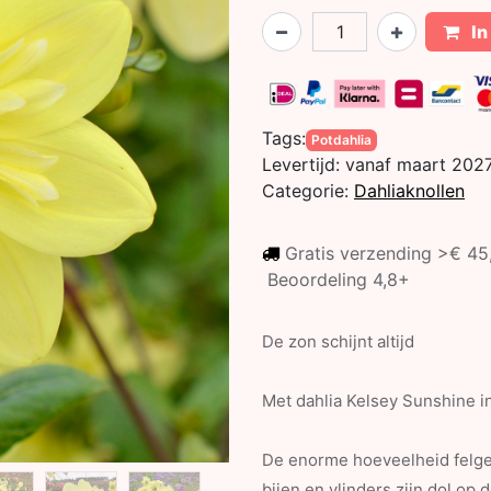
In
Tags:
Potdahlia
Levertijd:
vanaf maart 202
Categorie:
Dahliaknollen
Gratis verzending >€ 4
Beoordeling 4,8+
De zon schijnt altijd
Met dahlia Kelsey Sunshine in 
De enorme hoeveelheid felgel
bijen en vlinders zijn dol op