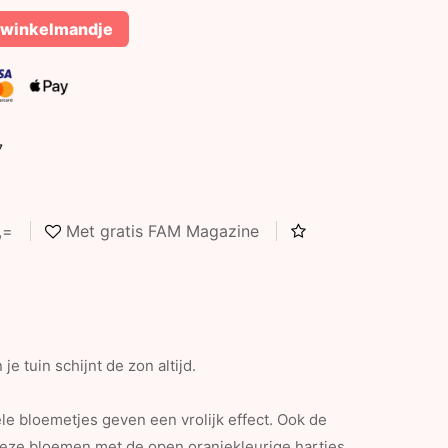
 winkelmandje
7
5,=
Met gratis FAM Magazine
je tuin schijnt de zon altijd.
e bloemetjes geven een vrolijk effect. Ook de
 deze bloemen met de open oranjekleurige hartjes.