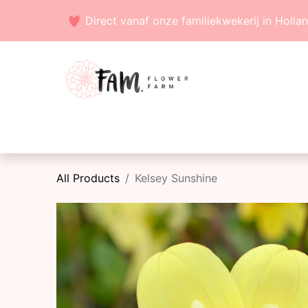
Direct vanaf onze familiekwekerij in Holla
Voorjaarsbollen
Zaden
Zomerbollen
All Products
Kelsey Sunshine