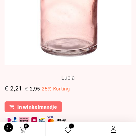
Lucia
€
2,21
€
2,95
25
% Korting
In winkelmandje
0
0
Levertijd:
Niet meer leverbaar