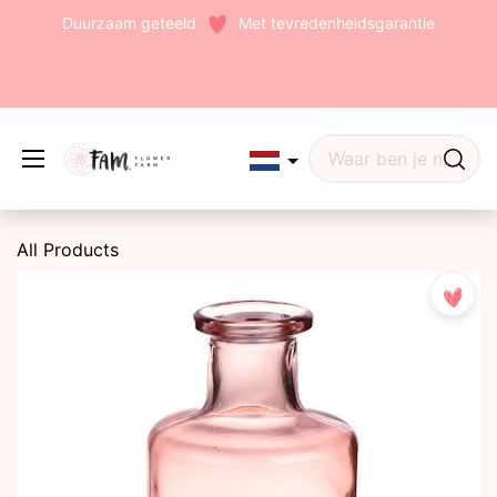
Duurzaam geteeld
Met tevredenheidsgarantie
Edit widget
Share
All Products
(242)