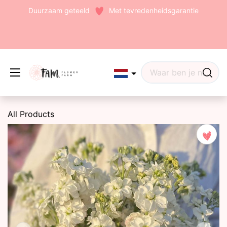
Duurzaam geteeld
Met tevredenheidsgarantie
Edit widget
Share
All Products
(242)