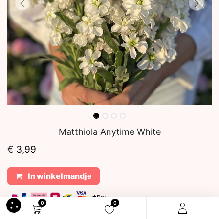
Matthiola Anytime White
€
3,99
In winkelmandje
0
0
Tags: