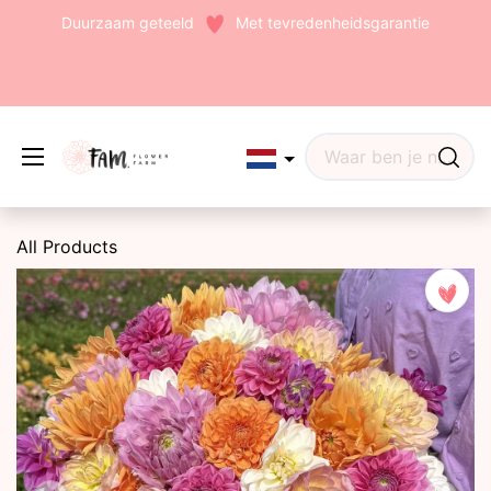
Duurzaam geteeld
Met tevredenheidsgarantie
Edit widget
Share
All Products
(242)