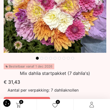
Bestelbaar vanaf 1 dec 2026
Mix dahlia startpakket (7 dahlia's)
€
31,43
Aantal per verpakking:
7 dahliaknollen
In winkelmandje
0
0