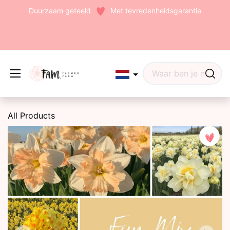
Duurzaam geteeld
Met tevredenheidsgarantie
Edit widget
Share
All Products
(242)