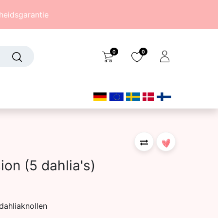
eidsgarantie
0
0
Over ons
(242)
ion (5 dahlia's)
dahliaknollen