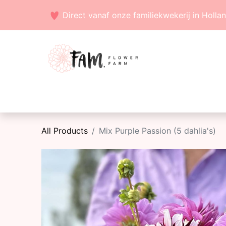
Direct vanaf onze familiekwekerij in Holla
Voorjaarsbollen
Zaden
Zomerbollen
All Products
Mix Purple Passion (5 dahlia's)