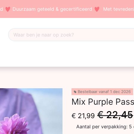
nd
Duurzaam geteeld & gecertificeerd
Met tevredenh
Dahlia's
Accessoires
Bezoek ons
Blog
Bestelbaar vanaf 1 dec 2026
Mix Purple Pass
€
22,45
€
21,99
Aantal per verpakking:
5 