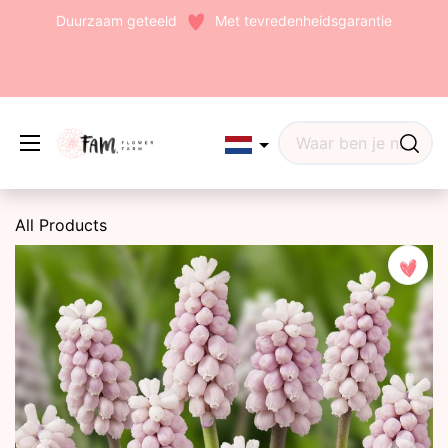
Duurzaam geteeld
Met tevredenheidsgarantie
Edit widget
Share
All Products
(242)