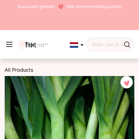
Duurzaam geteeld
Met tevredenheidsgarantie
Edit widget
Share
All Products
(242)