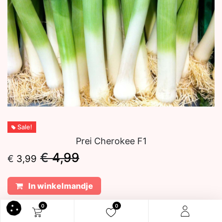
Sale!
Prei Cherokee F1
€
4,99
€
3,99
In winkelmandje
0
0