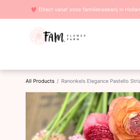
Direct vanaf onze familiekwekerij in Holla
Voorjaarsbollen
Zaden
Zomerbollen
All Products
Ranonkels Elegance Pastello Str