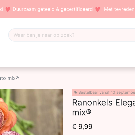
nd
Duurzaam geteeld & gecertificeerd
Met tevredenh
Dahlia's
Accessoires
Bezoek ons
Blog
iato mix®
Bestelbaar vanaf 10 septemb
Ranonkels Elega
mix®
€
9,99