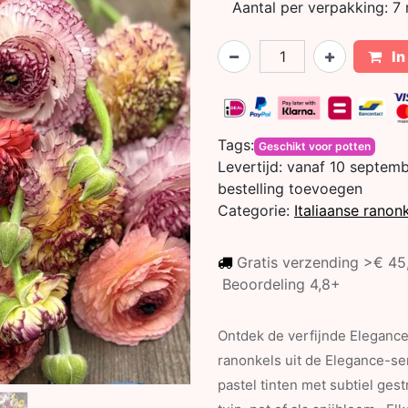
Aantal per verpakking:
7 
In
Tags:
Geschikt voor potten
Levertijd:
vanaf 10 septemb
bestelling toevoegen
Categorie:
Italiaanse ranon
Gratis verzending >€ 4
Beoordeling 4,8+
Ontdek de verfijnde Elegance
ranonkels uit de Elegance-se
pastel tinten met subtiel ges