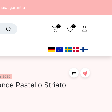
eidsgarantie
0
0
Over ons
(242)
er 2026
nce Pastello Striato