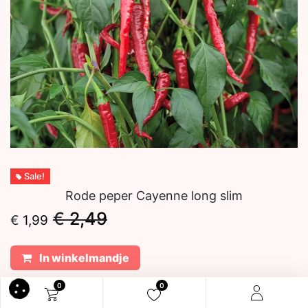
Sale!
Rode peper Cayenne long slim
€
2,49
€
1,99
In winkelmandje
0
0