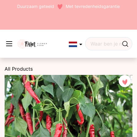
Duurzaam geteeld
Met tevredenheidsgarantie
Edit widget
Share
All Products
(242)