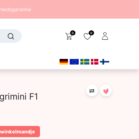
eidsgarantie
0
0
Over ons
(242)
rimini F1
 winkelmandje