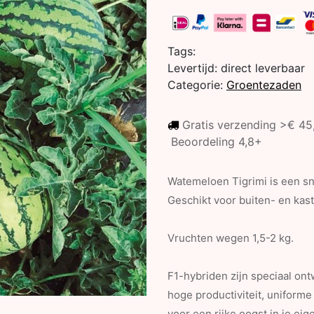
Tags:
Levertijd:
direct leverbaar
Categorie:
Groentezaden
Gratis verzending >€ 4
Beoordeling 4,8+
Watemeloen Tigrimi is een s
Geschikt voor buiten- en kast
Vruchten wegen 1,5-2 kg.
F1-hybriden zijn speciaal o
hoge productiviteit, uniforme
voor een rijke oogst in je eige