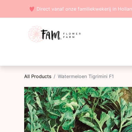
Direct vanaf onze familiekwekerij in Holla
Voorjaarsbollen
Zaden
Zomerbollen
All Products
Watermeloen Tigrimini F1