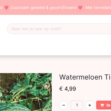
nd
Duurzaam geteeld & gecertificeerd
Met tevredenh
Dahlia's
Accessoires
Bezoek ons
Blog
Watermeloen Tig
€
4,99
In