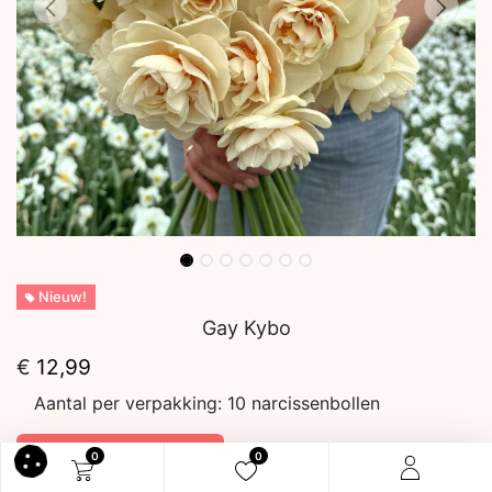
Nieuw!
Gay Kybo
€
12,99
Aantal per verpakking:
10 narcissenbollen
In winkelmandje
0
0