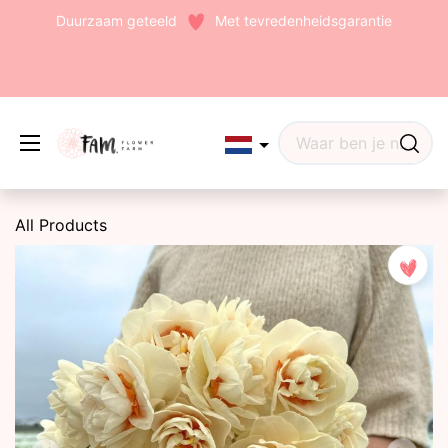
Duurzaam geteeld
Met tevredenheidsgarantie
Edit widget
Share
All Products
(242)