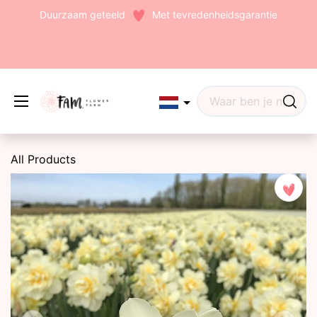
Duurzaam geteeld
Met tevredenheidsgarantie
Edit widget
Share
All Products
(242)