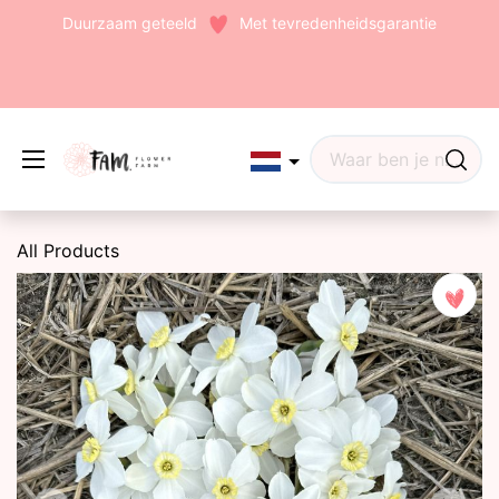
Duurzaam geteeld
Met tevredenheidsgarantie
Edit widget
Share
All Products
(242)